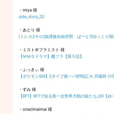
・miya 様
side_story_32
・あとり 様
[トレカ2キロ]放課後自由空間 ぱーと1[ゆっくり開
・ミスト＠フラミスト 様
【ＭＭＤドラマ】艦フラ【第５話】
・ふっきぃ 様
【ポケモンSM】2タイプ統一パ対戦記 in 月陽杯 (VS
・ずみ 様
【BF1】BF1で知る第一次世界大戦の銃たち_09【ゆ
・onazimaimai 様