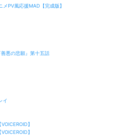
ニメPV風応援MAD【完成版】
『善悪の悲願』第十五話
レイ
VOICEROID】
VOICEROID】