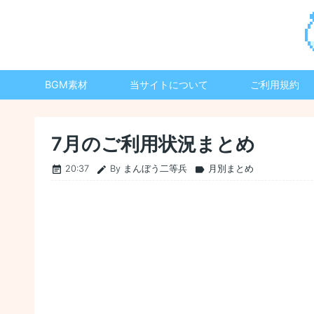
BGM素材
当サイトについて
ご利用規約
7月のご利用状況まとめ
20:37
By まんぼう二等兵
月別まとめ
event_note
edit
label