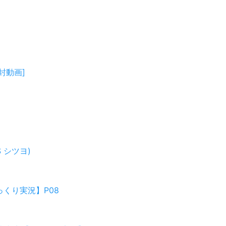
封動画]
 シツヨ)
っくり実況】P08