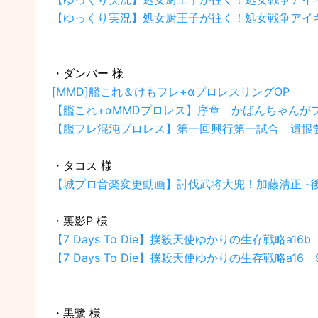
【ゆっくり実況】処女厨王子が往く！処女戦争アイギス
・ダンバー 様
[MMD]艦これ＆けもフレ+αプロレスリングOP
【艦これ+αMMDプロレス】序章 かばんちゃんが
【艦フレ混沌プロレス】第一回興行第一試合 遺恨
・タコス 様
【城プロ音楽変更動画】討伐武将大兜！加藤清正 -後
・裏影P 様
【7 Days To Die】撲殺天使ゆかりの生存戦略a16
【7 Days To Die】撲殺天使ゆかりの生存戦略a16
・黒鷺 様