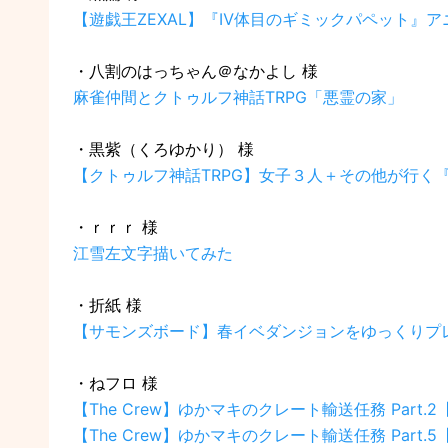
【遊戯王ZEXAL】『Ⅳ体目のギミックパペット』ア
・八割のはっちゃん＠なかよし 様
麻雀仲間とクトゥルフ神話TRPG「悪霊の家」
・黒紫（くろゆかり） 様
【クトゥルフ神話TRPG】女子３人＋その他が行く
・ｒｒｒ 様
江雪左文字描いてみた
・折紙 様
【サモンズボード】春イベダンジョンをゆっくりプ
・ねフロ 様
【The Crew】ゆかマキのクレート輸送任務 Part.2【
【The Crew】ゆかマキのクレート輸送任務 Part.5【