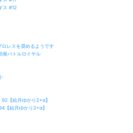
 #12
プロレスを奨めるようです
勃発バトルロイヤル
-
b 92【結月ゆかり2+α】
 94【結月ゆかり2+α】