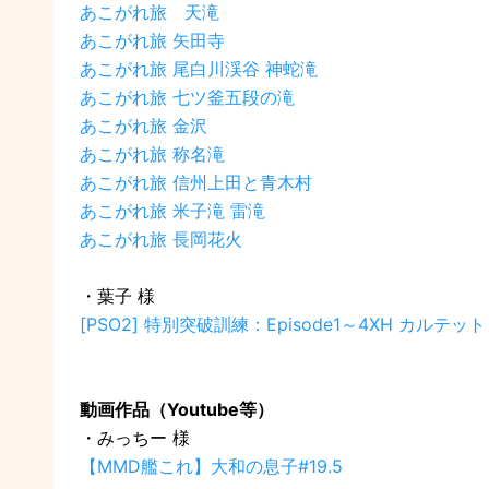
あこがれ旅 天滝
あこがれ旅 矢田寺
あこがれ旅 尾白川渓谷 神蛇滝
あこがれ旅 七ツ釜五段の滝
あこがれ旅 金沢
あこがれ旅 称名滝
あこがれ旅 信州上田と青木村
あこがれ旅 米子滝 雷滝
あこがれ旅 長岡花火
・葉子 様
[PSO2] 特別突破訓練：Episode1～4XH カルテット
動画作品（Youtube等）
・みっちー 様
【MMD艦これ】大和の息子#19.5