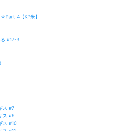
Part-4【KP米】
 #17-3
編
ス #7
ス #9
 #10
 #11