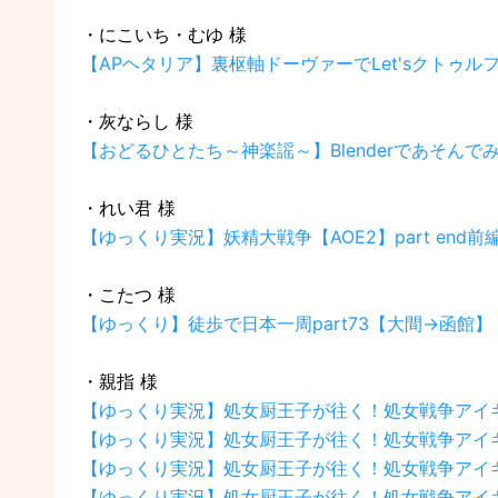
・にこいち・むゆ 様
【APヘタリア】裏枢軸ドーヴァーでLet'sクトゥルフ☆
・灰ならし 様
【おどるひとたち～神楽謡～】Blenderであそんでみる
・れい君 様
【ゆっくり実況】妖精大戦争【AOE2】part end前
・こたつ 様
【ゆっくり】徒歩で日本一周part73【大間→函館】
・親指 様
【ゆっくり実況】処女厨王子が往く！処女戦争アイギ
【ゆっくり実況】処女厨王子が往く！処女戦争アイギ
【ゆっくり実況】処女厨王子が往く！処女戦争アイギス
【ゆっくり実況】処女厨王子が往く！処女戦争アイギス